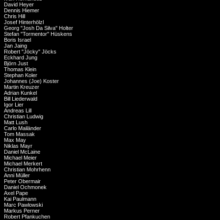
David Heyer
Dennis Hiemer
Chris Hill
Josef Hinterhölzl
Georg "Josh Da Silva" Holter
Stefan "Tormentor" Hüskens
Boris Israel
Jan Jaing
Robert "Jöcky" Jöcks
Eckhard Jung
Björn Just
Thomas Klein
Stephan Koler
Johannes (Joe) Koster
Martin Kreuzer
Adrian Kunkel
Bill Liederwald
Igor Lier
Andreas Lill
Christian Ludwig
Matt Lush
Carlo Mailänder
Tom Massak
Max May
Niklas Mayr
Daniel McLaine
Michael Meier
Michael Merkert
Christian Mohrhenn
Anni Müller
Peter Obermair
Daniel Ochmonek
Axel Pape
Kai Paulmann
Marc Pawlowski
Markus Perner
Robert Pfankuchen