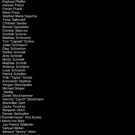
Raphael Pfeiffer
Hannes Polzer
Florian Prantl
Mario Punzi
Stephan Maria Sagurna
Timur Salincakli
Christian Sander
Bennet Sawadsky
Dominic Sbarcea
Dominik Scherer
Matthias Scheuerer
Tom "Captain" Schinn
Julian Schmauch
Elias Schmelzer
Steffen Schmidt
Arne Schmidt
Moritz Schmidt
Matthias Schmitt
Andreas Schnitzer
Louis Schramm
Patrick Schulten
Thilo "Taylor" Schulz
Konstantin Septinus
Yevgen Shestopalov
Michael Simper
Steddy
Daniel Stockhammer
Sascha "Zasch" Stockmann
Maximilian Suhr
Zacky Tsoukas
Benjamin Ulrich
Dennis Vanhoefen
("Künstlername": Kira Kyoto)
•
Manni von Bohr
Jan-Patrick Wallentin
Samuel Weber
Wieland "Skinny" Wehr