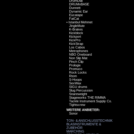
DrumDial
DRUMnBASE
Dunnett
Dynamic Ear
Eucatape
FatCat
•
Istanbul Mehmet
JingleMute
K-Brakes
Kickblock
Kickport
KickPro
KickStrap
Los Cabos
Metrophones
NBO Oneboard
Non Slip Mat
Pinch Clip
Prologix
Promuco
Rock Locks
Rtom
S-Hoops
SexWax
SIGU drums
Slug Percussion
Snareweight
Stageworks THE RIMMA
Tackle Instrument Supply Co.
Tightscrew
WEITERE ANBIETER:
Sonor
TON- & ANSCHLUSSTECHNIK
BLASINSTRUMENTE &
ZUBEHÖR
MARCHING