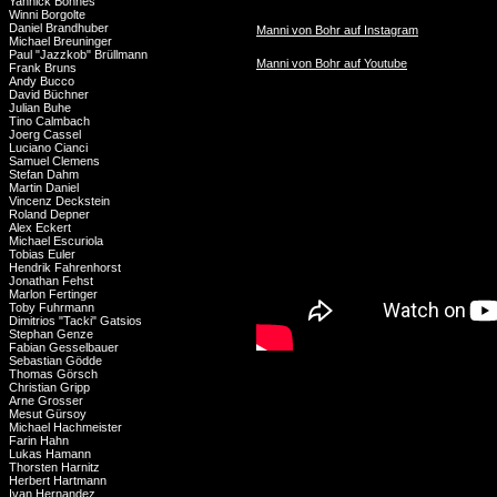
Yannick Bonnes
Winni Borgolte
Daniel Brandhuber
Manni von Bohr auf Instagram
Michael Breuninger
Paul "Jazzkob" Brüllmann
Manni von Bohr auf Youtube
Frank Bruns
Andy Bucco
David Büchner
Julian Buhe
Tino Calmbach
Joerg Cassel
Luciano Cianci
Samuel Clemens
Stefan Dahm
Martin Daniel
Vincenz Deckstein
Roland Depner
Alex Eckert
Michael Escuriola
Tobias Euler
Hendrik Fahrenhorst
Jonathan Fehst
Marlon Fertinger
Toby Fuhrmann
Dimitrios "Tacki" Gatsios
Stephan Genze
Fabian Gesselbauer
Sebastian Gödde
Thomas Görsch
Christian Gripp
Arne Grosser
Mesut Gürsoy
Michael Hachmeister
Farin Hahn
Lukas Hamann
Thorsten Harnitz
Herbert Hartmann
Ivan Hernandez