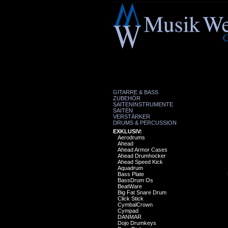
GITARRE & BASS
ZUBEHÖR
SAITENINSTRUMENTE
SAITEN
VERSTÄRKER
DRUMS & PERCUSSION
EXKLUSIV:
Aerodrums
Ahead
Ahead Armor Cases
Ahead Drumhocker
Ahead Speed Kick
Aquadrum
Bass Plate
BassDrum Os
BeatWare
Big Fat Snare Drum
Click Stick
CymbalCrown
Cympad
DANMAR
Dojo Drumkeys