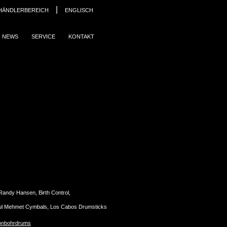
|
HÄNDLERBEREICH
ENGLISCH
NEWS
SERVICE
KONTAKT
Randy Hansen, Birth Control,
ul Mehmet Cymbals, Los Cabos Drumsticks
onbohrdrums