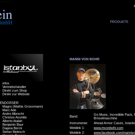
PRODUKTE
MANNI VON BOHR
infos
Vertriebshändler
Direkt zum Shop
Direkt zur Website
ENDORSER:
Magro (Mathis Grossmann)
Marc Ade
Andre Albrecht
Go Music, Incredible Pack, 
Band:
Christos Asonitis
Bröselmaschine
Alberto Atalah
Instrumente:
Ahead Armor Cases, Istanb
Benjamin Baur
Weblink 1:
www.mvonbohr.com
Dajana Berck
Stefan Bielesch
Weblink 2:
www.facebook.com/manniv