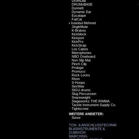
DrumDial
DRUMnBASE
Dunnett
Dynamic Ear
Eucatape
FatCat
•
Istanbul Mehmet
JingleMute
K-Brakes
Kickblock
Kickport
KickPro
KickStrap
Los Cabos
Metrophones
NBO Oneboard
Non Slip Mat
Pinch Clip
Prologix
Promuco
Rock Locks
Rtom
S-Hoops
SexWax
SIGU drums
Slug Percussion
Snareweight
Stageworks THE RIMMA
Tackle Instrument Supply Co.
Tightscrew
WEITERE ANBIETER:
Sonor
TON- & ANSCHLUSSTECHNIK
BLASINSTRUMENTE &
ZUBEHÖR
MARCHING