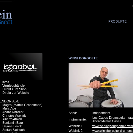
PRODUKTE
WINNI BORGOLTE
infos
Vertriebshändler
Direkt zum Shop
Direkt zur Website
ENDORSER:
Magro (Mathis Grossmann)
Marc Ade
Andre Albrecht
Band:
Independent
Christos Asonitis
Los Cabos Drumsticks, Ista
Alberto Atalah
Instrumente:
Ahead Armor Cases
Benjamin Baur
Weblink 1:
www.schlagzeugschule-winni
Dajana Berck
Stefan Bielesch
Weblink 2:
www.winniborgolte-drumens