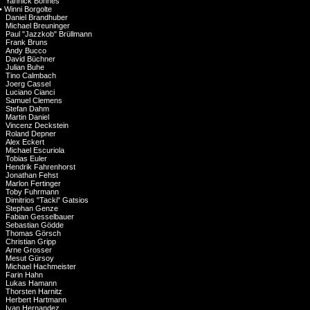
Yannick Bonnes
•
Winni Borgolte
Daniel Brandhuber
Michael Breuninger
Paul "Jazzkob" Brüllmann
Frank Bruns
Andy Bucco
David Büchner
Julian Buhe
Tino Calmbach
Joerg Cassel
Luciano Cianci
Samuel Clemens
Stefan Dahm
Martin Daniel
Vincenz Deckstein
Roland Depner
Alex Eckert
Michael Escuriola
Tobias Euler
Hendrik Fahrenhorst
Jonathan Fehst
Marlon Fertinger
Toby Fuhrmann
Dimitrios "Tacki" Gatsios
Stephan Genze
Fabian Gesselbauer
Sebastian Gödde
Thomas Görsch
Christian Gripp
Arne Grosser
Mesut Gürsoy
Michael Hachmeister
Farin Hahn
Lukas Hamann
Thorsten Harnitz
Herbert Hartmann
Ivan Hernandez