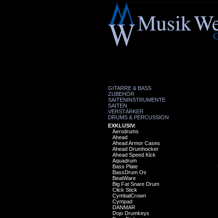
GITARRE & BASS
ZUBEHÖR
SAITENINSTRUMENTE
SAITEN
VERSTÄRKER
DRUMS & PERCUSSION
EXKLUSIV:
Aerodrums
Ahead
Ahead Armor Cases
Ahead Drumhocker
Ahead Speed Kick
Aquadrum
Bass Plate
BassDrum Os
BeatWare
Big Fat Snare Drum
Click Stick
CymbalCrown
Cympad
DANMAR
Dojo Drumkeys