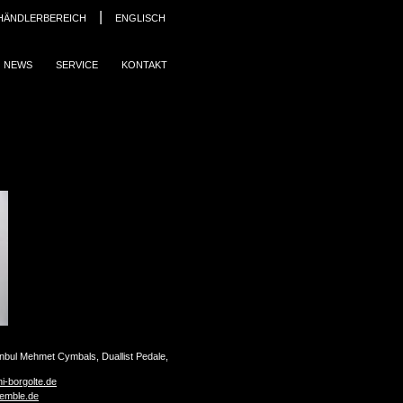
|
HÄNDLERBEREICH
ENGLISCH
NEWS
SERVICE
KONTAKT
nbul Mehmet Cymbals, Duallist Pedale,
-borgolte.de
emble.de