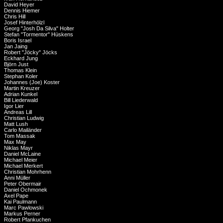
David Heyer
Dennis Hiemer
Chris Hill
Josef Hinterhölzl
Georg "Josh Da Silva" Holter
Stefan "Tormentor" Hüskens
Boris Israel
Jan Jaing
Robert "Jöcky" Jöcks
Eckhard Jung
Björn Just
Thomas Klein
Stephan Koler
Johannes (Joe) Koster
Martin Kreuzer
Adrian Kunkel
Bill Liederwald
Igor Lier
Andreas Lill
Christian Ludwig
Matt Lush
Carlo Mailänder
Tom Massak
Max May
Niklas Mayr
Daniel McLaine
Michael Meier
Michael Merkert
Christian Mohrhenn
Anni Müller
Peter Obermair
Daniel Ochmonek
Axel Pape
Kai Paulmann
Marc Pawlowski
Markus Perner
Robert Pfankuchen