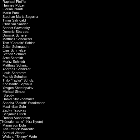
Raphael Pfeiffer
Hannes Polzer
Florian Prantl
Mario Punzi
Stephan Maria Sagurna
Timur Salincakli
Christian Sander
Bennet Sawadsky
Dominic Sbarcea
Dominik Scherer
Matthias Scheuerer
Tom "Captain" Schinn
Julian Schmauch
Elias Schmelzer
Steffen Schmidt
Arne Schmidt
Moritz Schmidt
Matthias Schmitt
Andreas Schnitzer
Louis Schramm
Patrick Schulten
Thilo "Taylor" Schulz
Konstantin Septinus
Yevgen Shestopalov
Michael Simper
Steddy
Daniel Stockhammer
Sascha "Zasch" Stockmann
Maximilian Suhr
Zacky Tsoukas
Benjamin Ulrich
Dennis Vanhoefen
("Künstlername": Kira Kyoto)
Manni von Bohr
Jan-Patrick Wallentin
Samuel Weber
Wieland "Skinny" Wehr