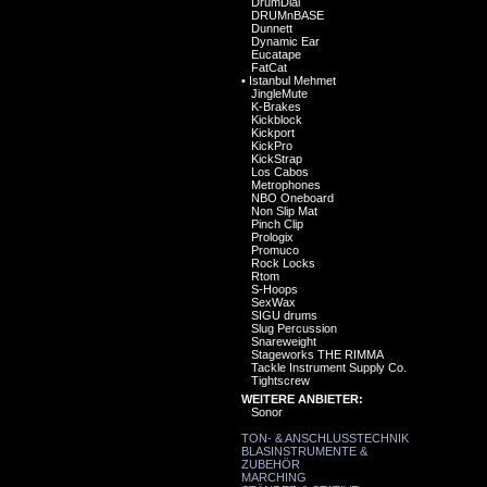
DrumDial
DRUMnBASE
Dunnett
Dynamic Ear
Eucatape
FatCat
•
Istanbul Mehmet
JingleMute
K-Brakes
Kickblock
Kickport
KickPro
KickStrap
Los Cabos
Metrophones
NBO Oneboard
Non Slip Mat
Pinch Clip
Prologix
Promuco
Rock Locks
Rtom
S-Hoops
SexWax
SIGU drums
Slug Percussion
Snareweight
Stageworks THE RIMMA
Tackle Instrument Supply Co.
Tightscrew
WEITERE ANBIETER:
Sonor
TON- & ANSCHLUSSTECHNIK
BLASINSTRUMENTE &
ZUBEHÖR
MARCHING