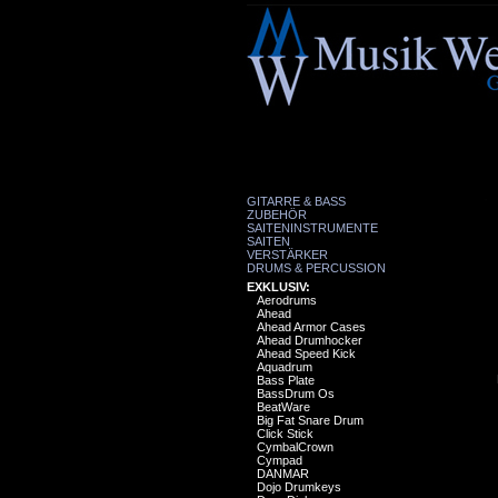
GITARRE & BASS
ZUBEHÖR
SAITENINSTRUMENTE
SAITEN
VERSTÄRKER
DRUMS & PERCUSSION
EXKLUSIV:
Aerodrums
Ahead
Ahead Armor Cases
Ahead Drumhocker
Ahead Speed Kick
Aquadrum
Bass Plate
BassDrum Os
BeatWare
Big Fat Snare Drum
Click Stick
CymbalCrown
Cympad
DANMAR
Dojo Drumkeys