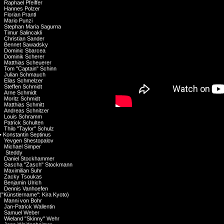
Raphael Pfeiffer
Hannes Polzer
Florian Prantl
Mario Punzi
Stephan Maria Sagurna
Timur Salincakli
Christian Sander
Bennet Sawadsky
Dominic Sbarcea
Dominik Scherer
Matthias Scheuerer
Tom "Captain" Schinn
Julian Schmauch
Elias Schmelzer
Steffen Schmidt
Arne Schmidt
Moritz Schmidt
Matthias Schmitt
Andreas Schnitzer
Louis Schramm
Patrick Schulten
Thilo "Taylor" Schulz
•
Konstantin Septinus
Yevgen Shestopalov
Michael Simper
Steddy
Daniel Stockhammer
Sascha "Zasch" Stockmann
Maximilian Suhr
Zacky Tsoukas
Benjamin Ulrich
Dennis Vanhoefen
("Künstlername": Kira Kyoto)
Manni von Bohr
Jan-Patrick Wallentin
Samuel Weber
Wieland "Skinny" Wehr