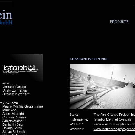
PRODUKTE
KONSTANTIN SEPTINUS
infos
Vertriebshändler
Direkt zum Shop
Direkt zur Website
ENDORSER:
Magro (Mathis Grossmann)
Marc Ade
Andre Albrecht
Band:
The Fire Orange Project, I
Christos Asonitis
Instrumente:
Istanbul Mehmet Cymbals
Alberto Atalah
Weblink 1:
www.konstantinseptinus.co
Benjamin Baur
Dajana Berck
Weblink 2:
www.thefireorangeproject.c
Stefan Bielesch