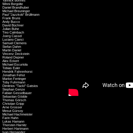
Yannick Bonnes
Winni Borgolte
Daniel Brandhuber
Michael Breuninger
Paul "Jazzkob" Brüllmann
Frank Bruns
Andy Bucco
David Büchner
Julian Buhe
Tino Calmbach
Joerg Cassel
Luciano Cianci
Samuel Clemens
Stefan Dahm
Martin Daniel
Vincenz Deckstein
Roland Depner
Alex Eckert
Michael Escuriola
Tobias Euler
Hendrik Fahrenhorst
Jonathan Fehst
Marlon Fertinger
Toby Fuhrmann
Dimitrios "Tacki" Gatsios
Stephan Genze
Fabian Gesselbauer
Sebastian Gödde
Thomas Görsch
Christian Gripp
Arne Grosser
Mesut Gürsoy
Michael Hachmeister
Farin Hahn
Lukas Hamann
Thorsten Harnitz
Herbert Hartmann
Ivan Hernandez