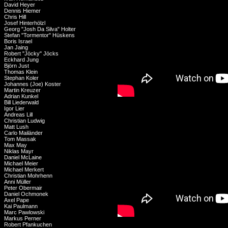
David Heyer
Dennis Hiemer
Chris Hill
Josef Hinterhölzl
Georg "Josh Da Silva" Holter
Stefan "Tormentor" Hüskens
Boris Israel
Jan Jaing
Robert "Jöcky" Jöcks
Eckhard Jung
Björn Just
Thomas Klein
Stephan Koler
Johannes (Joe) Koster
Martin Kreuzer
Adrian Kunkel
Bill Liederwald
Igor Lier
Andreas Lill
Christian Ludwig
Matt Lush
Carlo Mailänder
Tom Massak
Max May
Niklas Mayr
Daniel McLaine
Michael Meier
Michael Merkert
Christian Mohrhenn
Anni Müller
Peter Obermair
Daniel Ochmonek
Axel Pape
Kai Paulmann
Marc Pawlowski
Markus Perner
Robert Pfankuchen