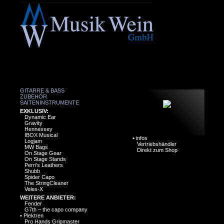
GITARRE & BASS
ZUBEHÖR
SAITENINSTRUMENTE
EXKLUSIV:
Dynamic Ear
Gravity
Hennessey
IBOX Musical
•
infos
Logjam
Vertriebshändler
MW Bags
Direkt zum Shop
On Stage Gear
On Stage Stands
Perri's Leathers
Shubb
Spider Capo
The StringCleaner
Veles-X
WEITERE ANBIETER:
Fender
G7th – the capo company
•
Plektren
Pro Hands Gripmaster