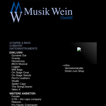
GITARRE & BASS
ZUBEHÖR
SAITENINSTRUMENTE
EXKLUSIV:
Dynamic Ear
Gravity
Hennessey
IBOX Musical
•
infos
Logjam
Vertriebshändler
MW Bags
Direkt zum Shop
On Stage Gear
On Stage Stands
Perri's Leathers
Shubb
Spider Capo
The StringCleaner
Veles-X
WEITERE ANBIETER:
Fender
G7th – the capo company
Plektren
Pro Hands Gripmaster