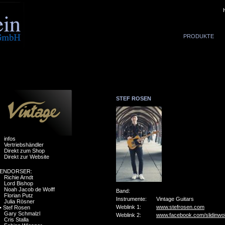
PRODUKTE
STEF ROSEN
infos
Vertriebshändler
Direkt zum Shop
Direkt zur Website
ENDORSER:
Richie Arndt
Lord Bishop
Noah Jacob de Wolff
Band:
Florian Putz
Instrumente:
Vintage Guitars
Julia Rösner
Weblink 1:
www.stefrosen.com
•
Stef Rosen
Gary Schmalzl
Weblink 2:
www.facebook.com/slidinwol
Cris Stalla