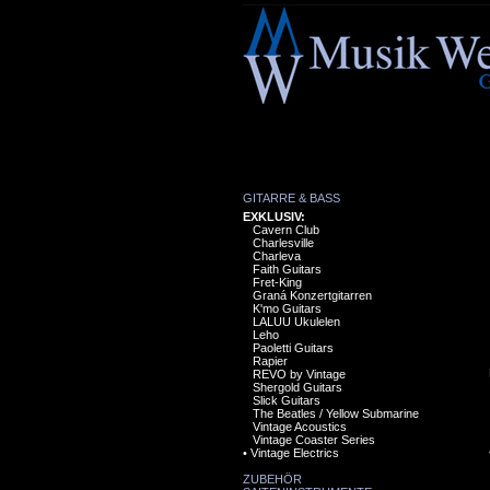
GITARRE & BASS
EXKLUSIV:
Cavern Club
Charlesville
Charleva
Faith Guitars
Fret-King
Graná Konzertgitarren
K'mo Guitars
LALUU Ukulelen
Leho
Paoletti Guitars
Rapier
REVO by Vintage
Shergold Guitars
Slick Guitars
The Beatles / Yellow Submarine
Vintage Acoustics
Vintage Coaster Series
•
Vintage Electrics
ZUBEHÖR