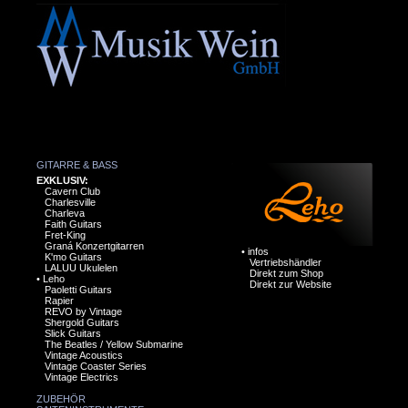
GITARRE & BASS
EXKLUSIV:
Cavern Club
Charlesville
Charleva
Faith Guitars
Fret-King
Graná Konzertgitarren
•
infos
K'mo Guitars
Vertriebshändler
LALUU Ukulelen
Direkt zum Shop
•
Leho
Direkt zur Website
Paoletti Guitars
Rapier
REVO by Vintage
Shergold Guitars
Slick Guitars
The Beatles / Yellow Submarine
Vintage Acoustics
Vintage Coaster Series
Vintage Electrics
ZUBEHÖR