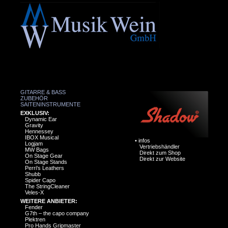
GITARRE & BASS
ZUBEHÖR
SAITENINSTRUMENTE
EXKLUSIV:
Dynamic Ear
Gravity
Hennessey
IBOX Musical
•
infos
Logjam
Vertriebshändler
MW Bags
Direkt zum Shop
On Stage Gear
Direkt zur Website
On Stage Stands
Perri's Leathers
Shubb
Spider Capo
The StringCleaner
Veles-X
WEITERE ANBIETER:
Fender
G7th – the capo company
Plektren
Pro Hands Gripmaster