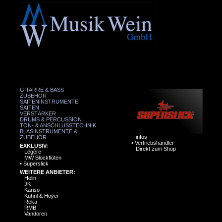
GITARRE & BASS
ZUBEHÖR
SAITENINSTRUMENTE
SAITEN
VERSTÄRKER
DRUMS & PERCUSSION
TON- & ANSCHLUSSTECHNIK
BLASINSTRUMENTE &
infos
ZUBEHÖR
•
Vertriebshändler
EXKLUSIV:
Direkt zum Shop
Légère
MW Blockflöten
•
Superslick
WEITERE ANBIETER:
Helin
JK
Kariso
Kühnl & Hoyer
Reka
RMB
Vandoren