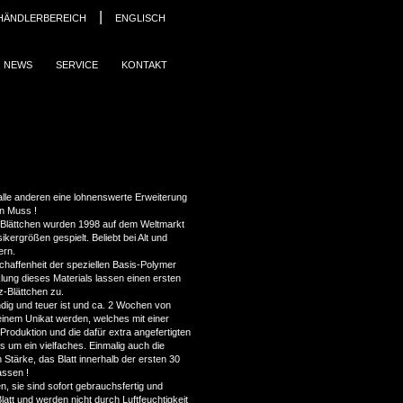
|
HÄNDLERBEREICH
ENGLISCH
NEWS
SERVICE
KONTAKT
 alle anderen eine lohnenswerte Erweiterung
in Muss !
Blättchen wurden 1998 auf dem Weltmarkt
kergrößen gespielt. Beliebt bei Alt und
ern.
schaffenheit der speziellen Basis-Polymer
ung dieses Materials lassen einen ersten
z-Blättchen zu.
dig und teuer ist und ca. 2 Wochen von
 einem Unikat werden, welches mit einer
roduktion und die dafür extra angefertigten
s um ein vielfaches. Einmalig auch die
 Stärke, das Blatt innerhalb der ersten 30
assen !
en, sie sind sofort gebrauchsfertig und
Blatt und werden nicht durch Luftfeuchtigkeit