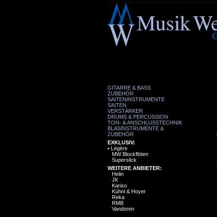
GITARRE & BASS
ZUBEHÖR
SAITENINSTRUMENTE
SAITEN
VERSTÄRKER
DRUMS & PERCUSSION
TON- & ANSCHLUSSTECHNIK
BLASINSTRUMENTE &
ZUBEHÖR
EXKLUSIV:
•
Légère
MW Blockflöten
Superslick
WEITERE ANBIETER:
Helin
JK
Kariso
Kühnl & Hoyer
Reka
RMB
Vandoren