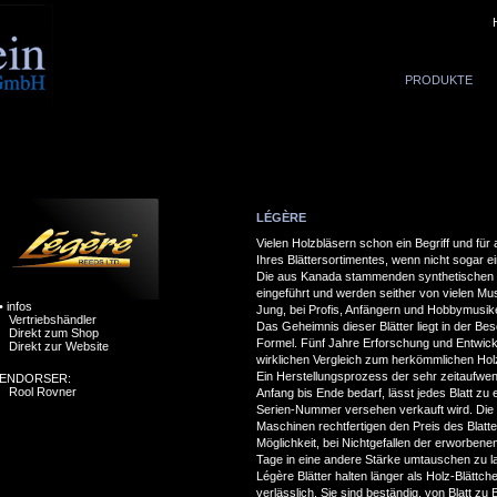
PRODUKTE
LÉGÈRE
Vielen Holzbläsern schon ein Begriff und für
Ihres Blättersortimentes, wenn nicht sogar e
Die aus Kanada stammenden synthetischen 
eingeführt und werden seither von vielen Musi
•
infos
Jung, bei Profis, Anfängern und Hobbymusik
Vertriebshändler
Das Geheimnis dieser Blätter liegt in der Be
Direkt zum Shop
Formel. Fünf Jahre Erforschung und Entwickl
Direkt zur Website
wirklichen Vergleich zum herkömmlichen Hol
Ein Herstellungsprozess der sehr zeitaufwen
ENDORSER:
Rool Rovner
Anfang bis Ende bedarf, lässt jedes Blatt zu
Serien-Nummer versehen verkauft wird. Die P
Maschinen rechtfertigen den Preis des Blatte
Möglichkeit, bei Nichtgefallen der erworbenen
Tage in eine andere Stärke umtauschen zu l
Légère Blätter halten länger als Holz-Blättch
verlässlich. Sie sind beständig, von Blatt zu 