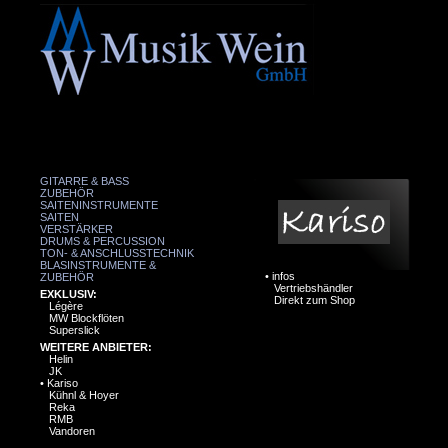
GITARRE & BASS
ZUBEHÖR
SAITENINSTRUMENTE
SAITEN
VERSTÄRKER
DRUMS & PERCUSSION
TON- & ANSCHLUSSTECHNIK
BLASINSTRUMENTE &
•
infos
ZUBEHÖR
Vertriebshändler
EXKLUSIV:
Direkt zum Shop
Légère
MW Blockflöten
Superslick
WEITERE ANBIETER:
Helin
JK
•
Kariso
Kühnl & Hoyer
Reka
RMB
Vandoren