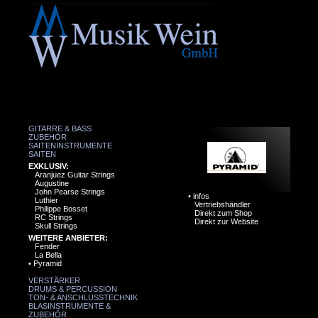
GITARRE & BASS
ZUBEHÖR
SAITENINSTRUMENTE
SAITEN
EXKLUSIV:
Aranjuez Guitar Strings
Augustine
John Pearse Strings
•
infos
Luthier
Vertriebshändler
Philippe Bosset
Direkt zum Shop
RC Strings
Direkt zur Website
Skull Strings
WEITERE ANBIETER:
Fender
La Bella
•
Pyramid
VERSTÄRKER
DRUMS & PERCUSSION
TON- & ANSCHLUSSTECHNIK
BLASINSTRUMENTE &
ZUBEHÖR