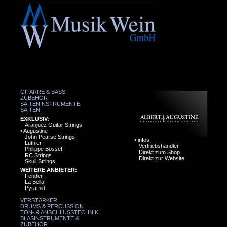
GITARRE & BASS
ZUBEHÖR
SAITENINSTRUMENTE
SAITEN
EXKLUSIV:
Aranjuez Guitar Strings
•
Augustine
John Pearse Strings
•
infos
Luthier
Vertriebshändler
Philippe Bosset
Direkt zum Shop
RC Strings
Direkt zur Website
Skull Strings
WEITERE ANBIETER:
Fender
La Bella
Pyramid
VERSTÄRKER
DRUMS & PERCUSSION
TON- & ANSCHLUSSTECHNIK
BLASINSTRUMENTE &
ZUBEHÖR