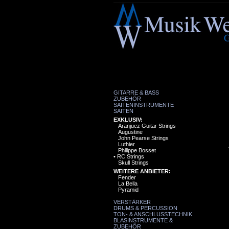
GITARRE & BASS
ZUBEHÖR
SAITENINSTRUMENTE
SAITEN
EXKLUSIV:
Aranjuez Guitar Strings
Augustine
John Pearse Strings
Luthier
Philippe Bosset
•
RC Strings
Skull Strings
WEITERE ANBIETER:
Fender
La Bella
Pyramid
VERSTÄRKER
DRUMS & PERCUSSION
TON- & ANSCHLUSSTECHNIK
BLASINSTRUMENTE &
ZUBEHÖR