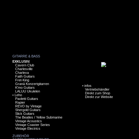
GITARRE & BASS
EXKLUSIV:
Cavern Club
Charlesville
Charleva
Faith Guitars
Fret-King
Graná Konzertgitarren
•
infos
K'mo Guitars
Vertriebshändler
LALUU Ukulelen
Direkt zum Shop
•
Leho
Direkt zur Website
Paoletti Guitars
Rapier
REVO by Vintage
Shergold Guitars
Slick Guitars
The Beatles / Yellow Submarine
Vintage Acoustics
Vintage Coaster Series
Vintage Electrics
ZUBEHÖR